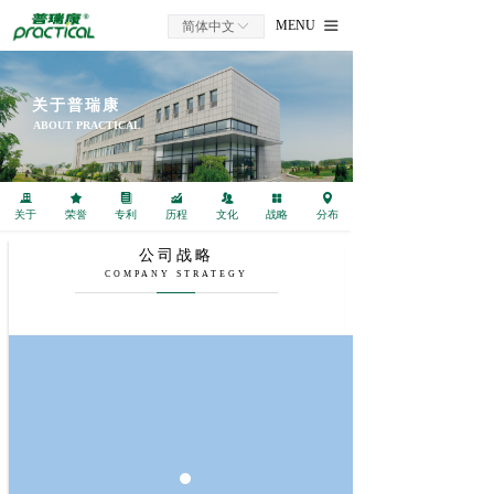
首页
MENU
简体中文
ꀅ
끀
关于我们
关于普瑞康
国家工程中心
ABOUT PRACTICAL
一库二基地三平台
끉
끄
뀴
낉
뀡
넒
넹
关于
荣誉
专利
历程
文化
战略
分布
核心技术
公司战略
全案服务
COMPANY STRATEGY
应用领域
产品中心
新闻资讯
商务合作