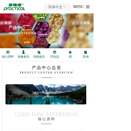
首页
MENU
简体中文
ꀅ
끀
关于我们
产品中心
国家工程中心
PRODUCT CENTER
一库二基地三平台
끧
넙
뀡
넠
끄
녂
核心原料
保健食品
功能食品
日化品
酒
其他
核心技术
产品中心总览
全案服务
PRODUCT CENTER OVERVIEW
应用领域
产品中心
新闻资讯
CORE RAW MATRERIAL
核心原料
商务合作